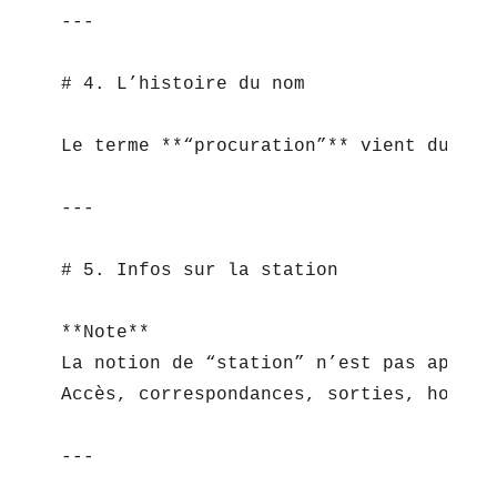
---

# 4. L’histoire du nom

Le terme **“procuration”** vient du lat
---

# 5. Infos sur la station

**Note**  

La notion de “station” n’est pas applic
Accès, correspondances, sorties, horair
---
