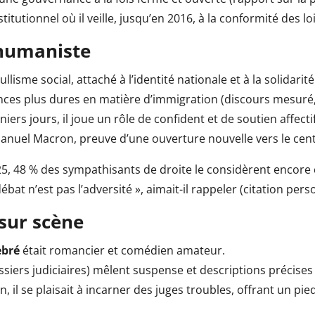
stitutionnel où il veille, jusqu’en 2016, à la conformité des l
 humaniste
llisme social, attaché à l’identité nationale et à la solidarité
ances plus dures en matière d’immigration (discours mesuré,
iers jours, il joue un rôle de confident et de soutien affectif
nuel Macron, preuve d’une ouverture nouvelle vers le centre 
025, 48 % des sympathisants de droite le considèrent encor
débat n’est pas l’adversité », aimait-il rappeler (citation pers
sur scène
ebré
était romancier et comédien amateur.
ossiers judiciaires) mêlent suspense et descriptions précise
n, il se plaisait à incarner des juges troubles, offrant un pi