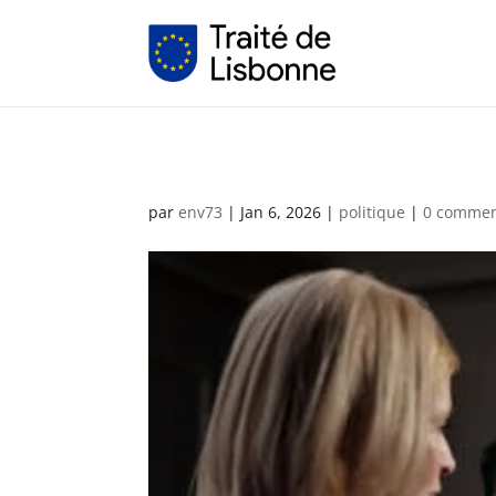
par
env73
|
Jan 6, 2026
|
politique
|
0 commen