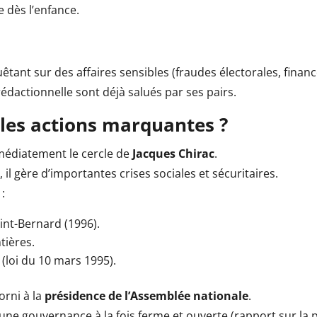
 dès l’enfance.
quêtant sur des affaires sensibles (fraudes électorales, finan
édactionnelle sont déjà salués par ses pairs.
lles actions marquantes ?
immédiatement le cercle de
Jacques Chirac
.
r
, il gère d’importantes crises sociales et sécuritaires.
:
aint-Bernard (1996).
tières.
 (loi du 10 mars 1995).
orni à la
présidence de l’Assemblée nationale
.
ne gouvernance à la fois ferme et ouverte (rapport sur la p