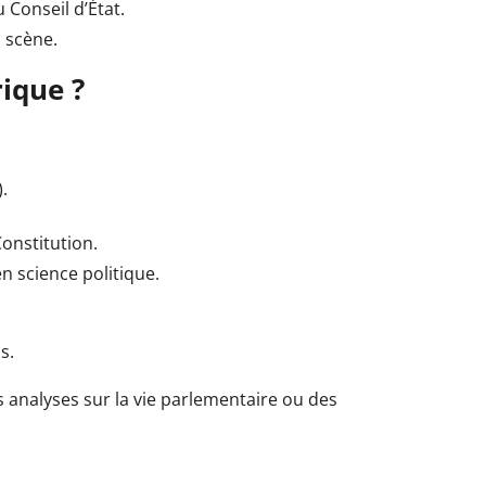
 Conseil d’État.
a scène.
rique ?
).
Constitution.
en science politique.
s.
s analyses sur la vie parlementaire ou des